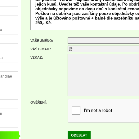
jejich kusů. Uveďte též vaše kontaktní údaje. Po obdr
objednávky odpovíme do dvou dnů s konkrétní cenov
Poštou na dobírku jsou zasílány pouze objednávky od
výše a je účtováno poštovné + balné dle sazebníku n
250,- Kč.
sa
VAŠE JMÉNO:
VÁŠ E-MAIL:
ta
VZKAZ:
landiae
OVĚŘENÍ:
ii
ODESLAT