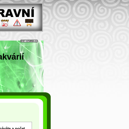
kvárií
náváte a počet