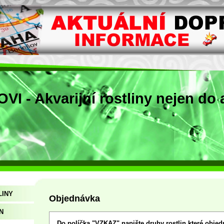
I - Akvarijní rostliny nejen do a
LINY
Objednávka
N
Do políčka "VZKAZ" napište druhy rostlin které objed