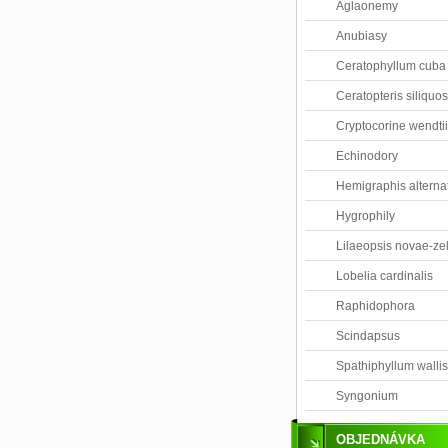
Aglaonemy
Anubiasy
Ceratophyllum cuba
Ceratopteris siliquo
Cryptocorine wendtii
Echinodory
Hemigraphis alterna
Hygrophily
Lilaeopsis novae-ze
Lobelia cardinalis
Raphidophora
Scindapsus
Spathiphyllum wallis
Syngonium
OBJEDNÁVKA