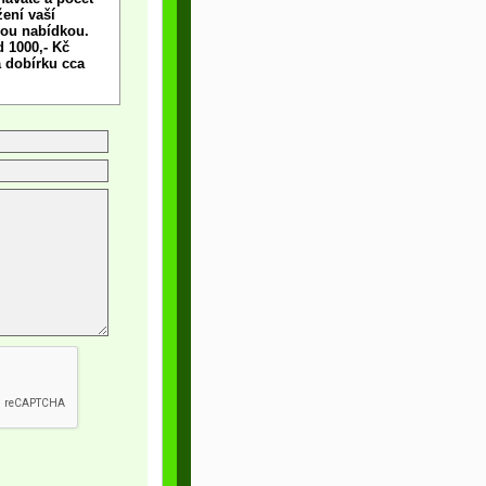
žení vaší
ou nabídkou.
 1000,- Kč
a dobírku cca